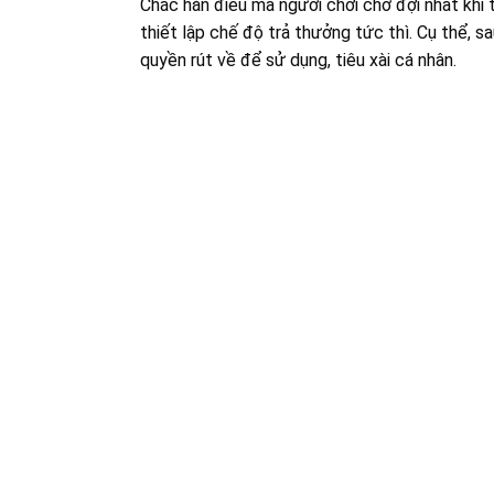
Chắc hẳn điều mà người chơi chờ đợi nhất khi
thiết lập chế độ trả thưởng tức thì. Cụ thể,
quyền rút về để sử dụng, tiêu xài cá nhân.