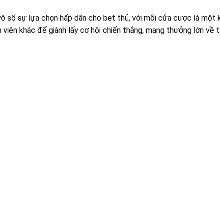
vô số sự lựa chọn hấp dẫn cho bet thủ, với mỗi cửa cược là một
nh viên khác để giành lấy cơ hội chiến thắng, mang thưởng lớn về t