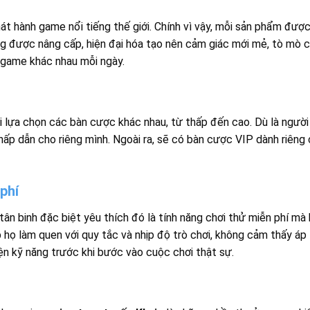
phát hành game nổi tiếng thế giới. Chính vì vậy, mỗi sản phẩm đ
g được nâng cấp, hiện đại hóa tạo nên cảm giác mới mẻ, tò mò 
 game khác nhau mỗi ngày.
 lựa chọn các bàn cược khác nhau, từ thấp đến cao. Dù là người 
hấp dẫn cho riêng mình. Ngoài ra, sẽ có bàn cược VIP dành riên
phí
ân binh đặc biệt yêu thích đó là tính năng chơi thử miễn phí mà
 họ làm quen với quy tắc và nhịp độ trò chơi, không cảm thấy áp 
ện kỹ năng trước khi bước vào cuộc chơi thật sự.