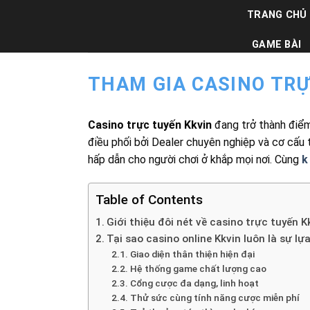
Bỏ
TRANG CHỦ 
qua
nội
GAME BÀI
dung
THAM GIA CASINO TRỰ
Casino trực tuyến Kkvin
đang trở thành điểm
điều phối bởi Dealer chuyên nghiệp và cơ cấu 
hấp dẫn cho người chơi ở khắp mọi nơi. Cùng
k
Table of Contents
Giới thiệu đôi nét về casino trực tuyến K
Tại sao casino online Kkvin luôn là sự l
Giao diện thân thiện hiện đại
Hệ thống game chất lượng cao
Cổng cược đa dạng, linh hoạt
Thử sức cùng tính năng cược miễn phí