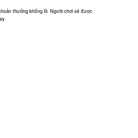
 khoản thưởng khổng lồ. Người chơi sẽ được
ay.