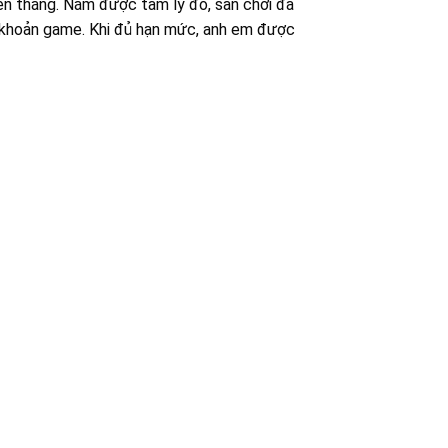
ến thắng. Nắm được tâm lý đó, sân chơi đã
ài khoản game. Khi đủ hạn mức, anh em được