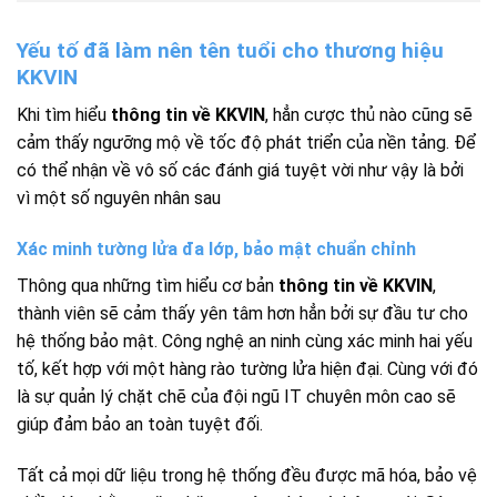
Yếu tố đã làm nên tên tuổi cho thương hiệu
KKVIN
Khi tìm hiểu
thông tin về KKVIN
, hẳn cược thủ nào cũng sẽ
cảm thấy ngưỡng mộ về tốc độ phát triển của nền tảng. Để
có thể nhận về vô số các đánh giá tuyệt vời như vậy là bởi
vì một số nguyên nhân sau
Xác minh tường lửa đa lớp, bảo mật chuẩn chỉnh
Thông qua những tìm hiểu cơ bản
thông tin về KKVIN
,
thành viên sẽ cảm thấy yên tâm hơn hẳn bởi sự đầu tư cho
hệ thống bảo mật. Công nghệ an ninh cùng xác minh hai yếu
tố, kết hợp với một hàng rào tường lửa hiện đại. Cùng với đó
là sự quản lý chặt chẽ của đội ngũ IT chuyên môn cao sẽ
giúp đảm bảo an toàn tuyệt đối.
Tất cả mọi dữ liệu trong hệ thống đều được mã hóa, bảo vệ