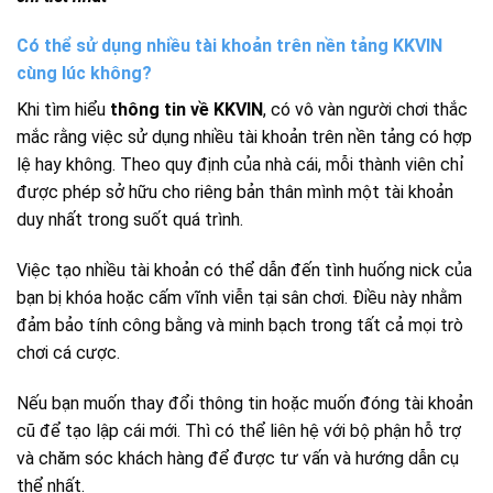
Có thể sử dụng nhiều tài khoản trên nền tảng KKVIN
cùng lúc không?
Khi tìm hiểu
thông tin về KKVIN
, có vô vàn người chơi thắc
mắc rằng việc sử dụng nhiều tài khoản trên nền tảng có hợp
lệ hay không. Theo quy định của nhà cái, mỗi thành viên chỉ
được phép sở hữu cho riêng bản thân mình một tài khoản
duy nhất trong suốt quá trình.
Việc tạo nhiều tài khoản có thể dẫn đến tình huống nick của
bạn bị khóa hoặc cấm vĩnh viễn tại sân chơi. Điều này nhằm
đảm bảo tính công bằng và minh bạch trong tất cả mọi trò
chơi cá cược.
Nếu bạn muốn thay đổi thông tin hoặc muốn đóng tài khoản
cũ để tạo lập cái mới. Thì có thể liên hệ với bộ phận hỗ trợ
và chăm sóc khách hàng để được tư vấn và hướng dẫn cụ
thể nhất.