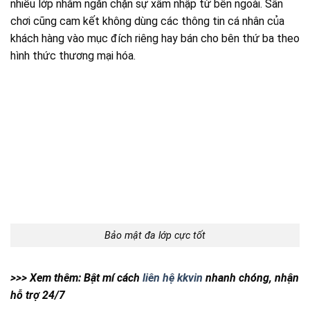
nhiều lớp nhằm ngăn chặn sự xâm nhập từ bên ngoài. Sân
chơi cũng cam kết không dùng các thông tin cá nhân của
khách hàng vào mục đích riêng hay bán cho bên thứ ba theo
hình thức thương mại hóa.
Bảo mật đa lớp cực tốt
>>> Xem thêm: Bật mí cách
liên hệ kkvin
nhanh chóng, nhận
hỗ trợ 24/7