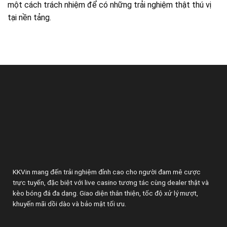
một cách trách nhiệm để có những trải nghiệm thật thú vị
tại nền tảng.
KKVin mang đến trải nghiệm đỉnh cao cho người đam mê cược
trực tuyến, đặc biệt với live casino tương tác cùng dealer thật và
kèo bóng đá đa dạng. Giao diện thân thiện, tốc độ xử lý mượt,
khuyến mãi dồi dào và bảo mật tối ưu.