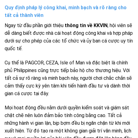
Quy định pháp lý công khai, minh bạch và rõ ràng cho
tất cả thành viên
Ngay từ đầu phần giới thiệu
thông tin về KKVIN
, hội viên sẽ
dễ dàng biết được nhà cái hoạt động công khai và hợp pháp
dưới sự cho phép của các tổ chức và ủy ban cá cược uy tín
quốc tế.
Cụ thể là PAGCOR, CEZA, Isle of Man và đặc biệt là chính
phủ Philippines cũng trực tiếp bảo hộ cho thương hiệu. Với
tất cả sự rõ ràng và minh bạch này, người chơi chắc chắn sẽ
cảm thấy cực kỳ yên tâm khi tiến hành đầu tư và dành thời
gian cá cược tại đây.
Mọi hoạt động đều nằm dưới quyền kiểm soát và giám sát
chặt chẽ nên luôn đảm bảo tính công bằng cao. Tất cả
những hành vi gian lận, bịp bợm đều bị ngăn chặn từ khi mới
xuất hiện. Từ đó tạo ra một không gian giải trí văn minh, lịch