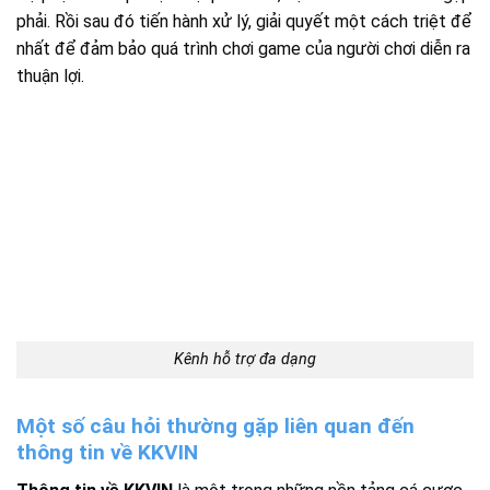
phải. Rồi sau đó tiến hành xử lý, giải quyết một cách triệt để
nhất để đảm bảo quá trình chơi game của người chơi diễn ra
thuận lợi.
Kênh hỗ trợ đa dạng
Một số câu hỏi thường gặp liên quan đến
thông tin về KKVIN