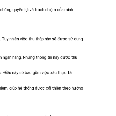
 những quyền lợi và trách nhiệm của mình
n. Tuy nhiên việc thu thập này sẽ được sử dụng
oản ngân hàng. Những thông tin này được thu
c. Điều này sẽ bao gồm việc xác thực tài
ghiệm, giúp hệ thống được cải thiện theo hướng