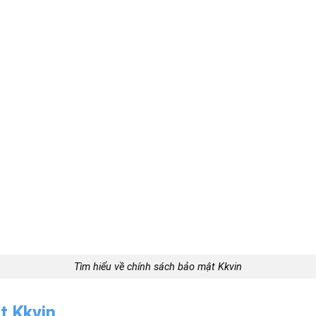
Tìm hiểu về chính sách bảo mật Kkvin
t Kkvin