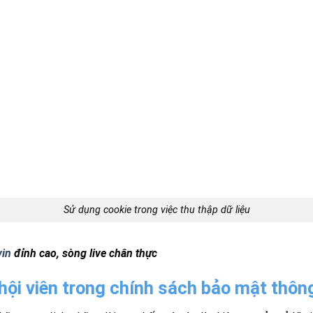
Sử dụng cookie trong việc thu thập dữ liệu
vin
đỉnh cao, sòng live chân thực
hội viên trong chính sách bảo mật thông