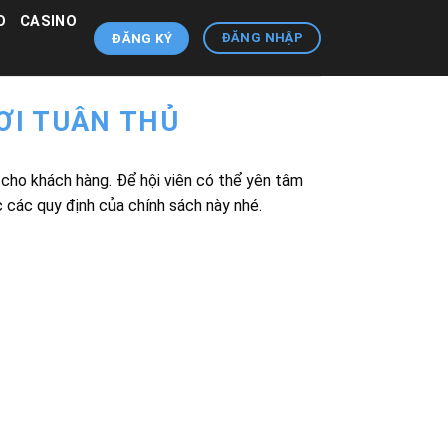
O
CASINO
ĐĂNG NHẬP
ĐĂNG KÝ
ƠI TUÂN THỦ
 cho khách hàng. Để hội viên có thể yên tâm
 các quy định của chính sách này nhé.