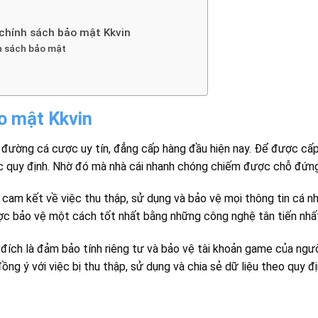
 chính sách bảo mật Kkvin
h sách bảo mật
o mật Kkvin
 đường cá cược uy tín, đẳng cấp hàng đầu hiện nay. Để được cấp
c quy định. Nhờ đó mà nhà cái nhanh chóng chiếm được chỗ đứng
 cam kết về việc thu thập, sử dụng và bảo vệ mọi thông tin cá nh
c bảo vệ một cách tốt nhất bằng những công nghệ tân tiến nhấ
 đích là đảm bảo tính riêng tư và bảo vệ tài khoản game của ngư
đồng ý với việc bị thu thập, sử dụng và chia sẻ dữ liệu theo quy đ