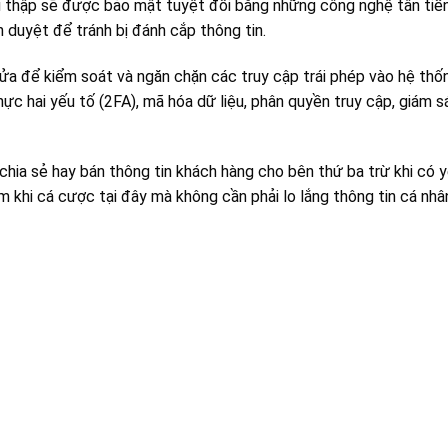
hu thập sẽ được bảo mật tuyệt đối bằng những công nghệ tân ti
h duyệt để tránh bị đánh cắp thông tin.
lửa để kiểm soát và ngăn chặn các truy cập trái phép vào hệ th
hực hai yếu tố (2FA), mã hóa dữ liệu, phân quyền truy cập, giám 
 chia sẻ hay bán thông tin khách hàng cho bên thứ ba trừ khi có
m khi cá cược tại đây mà không cần phải lo lắng thông tin cá nhân